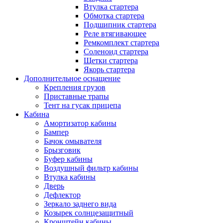
Втулка стартера
Обмотка стартера
Подшипник стартера
Реле втягивающее
Ремкомплект стартера
Соленоид стартера
Щетки стартера
Якорь стартера
Дополнительное оснащение
Крепления грузов
Приставные трапы
Тент на гусак прицепа
Кабина
Амортизатор кабины
Бампер
Бачок омывателя
Брызговик
Буфер кабины
Воздушный фильтр кабины
Втулка кабины
Дверь
Дефлектор
Зеркало заднего вида
Козырек солнцезащитный
Кронштейн кабины