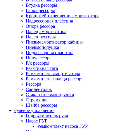
Втулка рессоры
Гайка рессоры
Кронштейн крепления амортизатора
Надрессорная пластина
Опора рессора
Палец амортизатора
Палец рессоры
Пневмоамортизатор кабины
Пневмоподушка
Подрессорная пластина
Полурессора
Р/к рессоры
Реактивная тяга
Ремкомплект амортизатора
Ремкомплект пальца рессоры
Рессора
Сайлентблок
Стакан пневмоподушки
Стремянка
Шайба рессоры
Рулевое управление
Гидроусилитель руля
Насос ГУР
Ремкомплект насоса ГУР