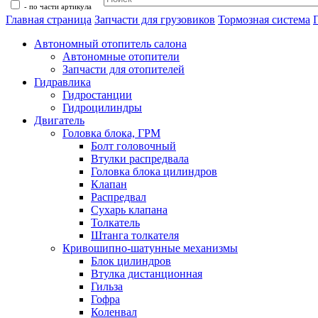
- по части артикула
Главная страница
Запчасти для грузовиков
Тормозная система
Автономный отопитель салона
Автономные отопители
Запчасти для отопителей
Гидравлика
Гидростанции
Гидроцилиндры
Двигатель
Головка блока, ГРМ
Болт головочный
Втулки распредвала
Головка блока цилиндров
Клапан
Распредвал
Сухарь клапана
Толкатель
Штанга толкателя
Кривошипно-шатунные механизмы
Блок цилиндров
Втулка дистанционная
Гильза
Гофра
Коленвал