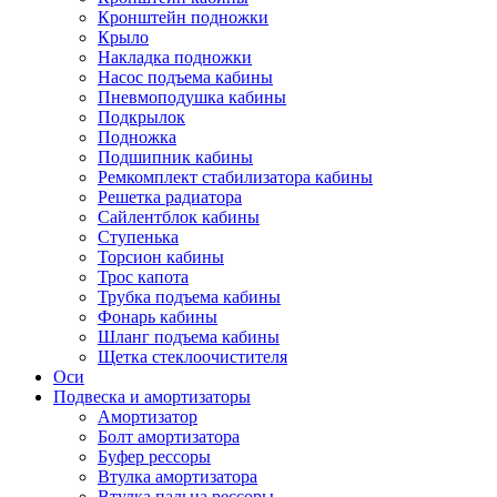
Кронштейн подножки
Крыло
Накладка подножки
Насос подъема кабины
Пневмоподушка кабины
Подкрылок
Подножка
Подшипник кабины
Ремкомплект стабилизатора кабины
Решетка радиатора
Сайлентблок кабины
Ступенька
Торсион кабины
Трос капота
Трубка подъема кабины
Фонарь кабины
Шланг подъема кабины
Щетка стеклоочистителя
Оси
Подвеска и амортизаторы
Амортизатор
Болт амортизатора
Буфер рессоры
Втулка амортизатора
Втулка пальца рессоры