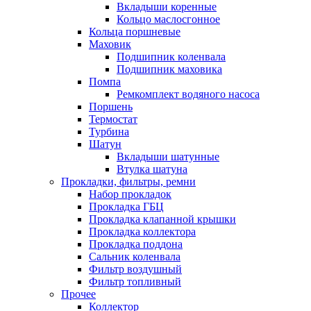
Вкладыши коренные
Кольцо маслосгонное
Кольца поршневые
Маховик
Подшипник коленвала
Подшипник маховика
Помпа
Ремкомплект водяного насоса
Поршень
Термостат
Турбина
Шатун
Вкладыши шатунные
Втулка шатуна
Прокладки, фильтры, ремни
Набор прокладок
Прокладка ГБЦ
Прокладка клапанной крышки
Прокладка коллектора
Прокладка поддона
Сальник коленвала
Фильтр воздушный
Фильтр топливный
Прочее
Коллектор