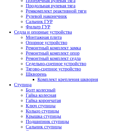
Поперечная рулевая тяга
Продольная рулевая тяга
Ремкомплект реактивной тяги
Рулевой наконечник
Сальник ГУР
Фильтр ГУР
Седла и опорные устройства
Монтажная плита
Опорное устройство
Ремонтный комплект замка
Ремонтный комплект опор
Ремонтный комплект седла
Седельно-сцепное устройство
Тягово-сцепное устройство
Шкворень
Комплект крепления шкворня
Ступица
Болт колесный
Гайка колесная
Гайка корончатая
Ключ ступицы
Кольцо ступицы
Крышка ступицы
Подшипник ступицы
Сальник ступицы