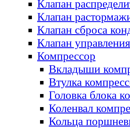
Клапан распредел
Клапан растормаж
Клапан сброса кон
Клапан управлени
Компрессор
Вкладыши компр
Втулка компресс
Головка блока к
Коленвал компр
Кольца поршнев