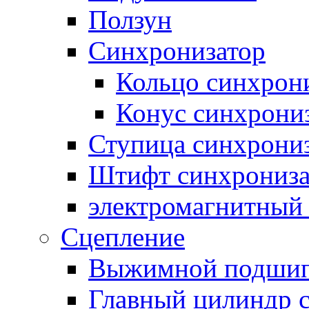
Ползун
Синхронизатор
Кольцо синхрон
Конус синхрони
Ступица синхрони
Штифт синхрониза
электромагнитный
Сцепление
Выжимной подши
Главный цилиндр 