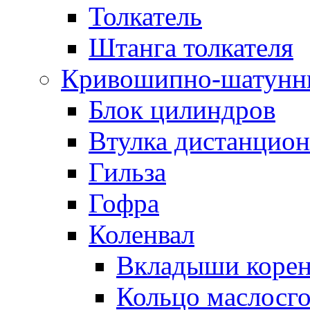
Толкатель
Штанга толкателя
Кривошипно-шатунн
Блок цилиндров
Втулка дистанцион
Гильза
Гофра
Коленвал
Вкладыши коре
Кольцо маслосг