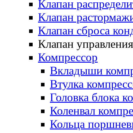
Клапан распредел
Клапан растормаж
Клапан сброса кон
Клапан управлени
Компрессор
Вкладыши компр
Втулка компресс
Головка блока к
Коленвал компр
Кольца поршнев