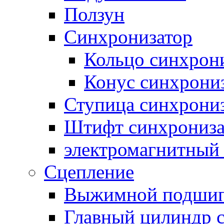
Ползун
Синхронизатор
Кольцо синхрон
Конус синхрони
Ступица синхрони
Штифт синхрониза
электромагнитный
Сцепление
Выжимной подши
Главный цилиндр 