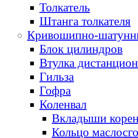
Толкатель
Штанга толкателя
Кривошипно-шатунн
Блок цилиндров
Втулка дистанцион
Гильза
Гофра
Коленвал
Вкладыши коре
Кольцо маслосг