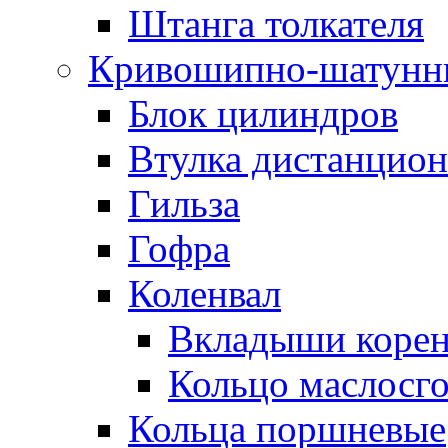
Штанга толкателя
Кривошипно-шатунн
Блок цилиндров
Втулка дистанцион
Гильза
Гофра
Коленвал
Вкладыши коре
Кольцо маслосг
Кольца поршневые