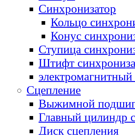
Синхронизатор
Кольцо синхрон
Конус синхрони
Ступица синхрони
Штифт синхрониза
электромагнитный
Сцепление
Выжимной подши
Главный цилиндр 
Диск сцепления