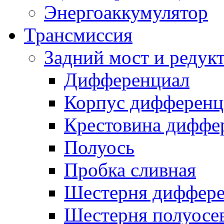
Энергоаккумулятор
Трансмиссия
Задний мост и редук
Дифференциал
Корпус дифференц
Крестовина диффе
Полуось
Пробка сливная
Шестерня диффере
Шестерня полуосе