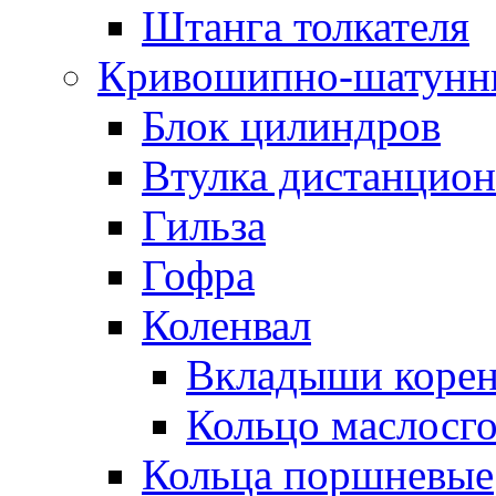
Штанга толкателя
Кривошипно-шатунн
Блок цилиндров
Втулка дистанцион
Гильза
Гофра
Коленвал
Вкладыши коре
Кольцо маслосг
Кольца поршневые