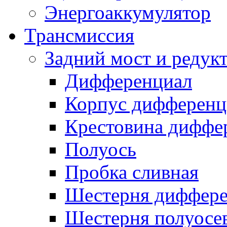
Энергоаккумулятор
Трансмиссия
Задний мост и редук
Дифференциал
Корпус дифференц
Крестовина диффе
Полуось
Пробка сливная
Шестерня диффере
Шестерня полуосе