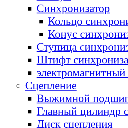
Синхронизатор
Кольцо синхрон
Конус синхрони
Ступица синхрони
Штифт синхрониза
электромагнитный
Сцепление
Выжимной подши
Главный цилиндр 
Диск сцепления