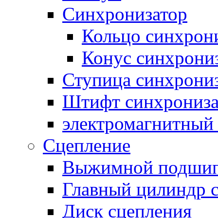
Синхронизатор
Кольцо синхрон
Конус синхрони
Ступица синхрони
Штифт синхрониза
электромагнитный
Сцепление
Выжимной подши
Главный цилиндр 
Диск сцепления