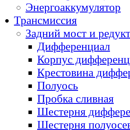
Энергоаккумулятор
Трансмиссия
Задний мост и редук
Дифференциал
Корпус дифференц
Крестовина диффе
Полуось
Пробка сливная
Шестерня диффере
Шестерня полуосе