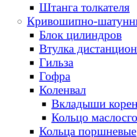
Штанга толкателя
Кривошипно-шатунн
Блок цилиндров
Втулка дистанцион
Гильза
Гофра
Коленвал
Вкладыши коре
Кольцо маслосг
Кольца поршневые