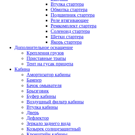
Втулка стартера
Обмотка стартера
Подшипник стартера
Реле втягивающее
Ремкомплект стартера
Соленоид стартера
Щетки стартера
Якорь стартера
Дополнительное оснащение
Крепления грузов
Приставные трапы
Тент на гусак прицепа
Кабина
Амортизатор кабины
Бампер
Бачок омывателя
Брызговик
Буфер кабины
Воздушный фильтр кабины
Втулка кабины
Дверь
Дефлектор
Зеркало заднего вида
Козырек солнцезащитный
Кронштейн кабины