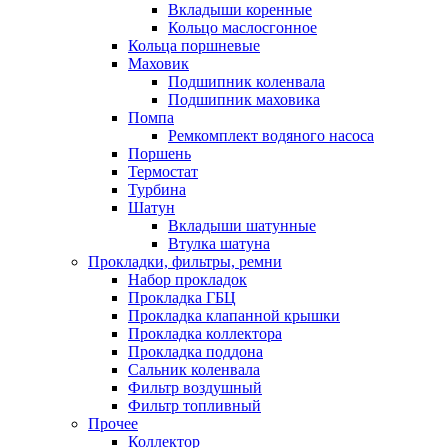
Вкладыши коренные
Кольцо маслосгонное
Кольца поршневые
Маховик
Подшипник коленвала
Подшипник маховика
Помпа
Ремкомплект водяного насоса
Поршень
Термостат
Турбина
Шатун
Вкладыши шатунные
Втулка шатуна
Прокладки, фильтры, ремни
Набор прокладок
Прокладка ГБЦ
Прокладка клапанной крышки
Прокладка коллектора
Прокладка поддона
Сальник коленвала
Фильтр воздушный
Фильтр топливный
Прочее
Коллектор