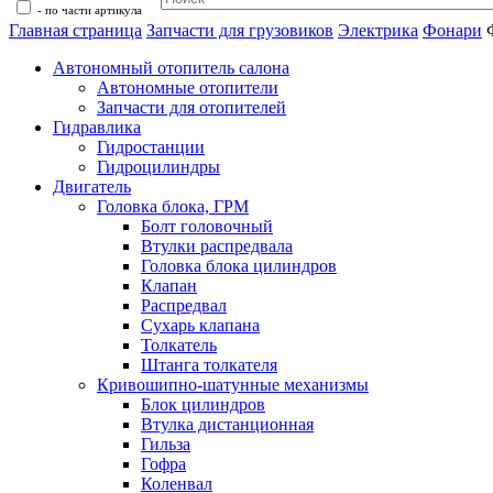
- по части артикула
Главная страница
Запчасти для грузовиков
Электрика
Фонари
Автономный отопитель салона
Автономные отопители
Запчасти для отопителей
Гидравлика
Гидростанции
Гидроцилиндры
Двигатель
Головка блока, ГРМ
Болт головочный
Втулки распредвала
Головка блока цилиндров
Клапан
Распредвал
Сухарь клапана
Толкатель
Штанга толкателя
Кривошипно-шатунные механизмы
Блок цилиндров
Втулка дистанционная
Гильза
Гофра
Коленвал