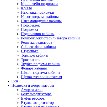
Кронштейн подножки
Крыло
Накладка подножки
Насос подъема кабины
Пневмоподушка кабины
Подкрылок
Подножка
Подшипник кабины
Ремкомплект стабилизатора кабины
Решетка радиатора
Сайлентблок кабины
Ступенька
Торсион кабины
Трос капота
Трубка подъема кабины
Фонарь кабины
Шланг подъема кабины
Щетка стеклоочистителя
Оси
Подвеска и амортизаторы
Амортизатор
Болт амортизатора
Буфер рессоры
Втулка амортизатора
Втулка пальца рессоры