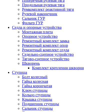
Поперечная рулевая тяга
Продольная рулевая тяга
Ремкомплект реактивной тяги
Рулевой наконечник
Сальник ГУР
Фильтр ГУР
Седла и опорные устройства
Монтажная плита
Опорное устройство
Ремонтный комплект замка
Ремонтный комплект опор
Ремонтный комплект седла
Седельно-сцепное устройство
Тягово-сцепное устройство
Шкворень
Комплект крепления шкворня
Ступица
Болт колесный
Гайка колесная
Гайка корончатая
Ключ ступицы
Кольцо ступицы
Крышка ступицы
Подшипник ступицы
Сальник ступицы