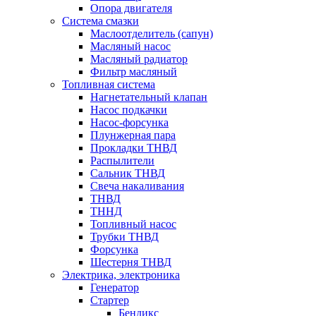
Опора двигателя
Система смазки
Маслоотделитель (сапун)
Масляный насос
Масляный радиатор
Фильтр масляный
Топливная система
Нагнетательный клапан
Насос подкачки
Насос-форсунка
Плунжерная пара
Прокладки ТНВД
Распылители
Сальник ТНВД
Свеча накаливания
ТНВД
ТННД
Топливный насос
Трубки ТНВД
Форсунка
Шестерня ТНВД
Электрика, электроника
Генератор
Стартер
Бендикс