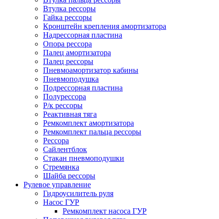
Втулка рессоры
Гайка рессоры
Кронштейн крепления амортизатора
Надрессорная пластина
Опора рессора
Палец амортизатора
Палец рессоры
Пневмоамортизатор кабины
Пневмоподушка
Подрессорная пластина
Полурессора
Р/к рессоры
Реактивная тяга
Ремкомплект амортизатора
Ремкомплект пальца рессоры
Рессора
Сайлентблок
Стакан пневмоподушки
Стремянка
Шайба рессоры
Рулевое управление
Гидроусилитель руля
Насос ГУР
Ремкомплект насоса ГУР