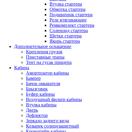
Втулка стартера
Обмотка стартера
Подшипник стартера
Реле втягивающее
Ремкомплект стартера
Соленоид стартера
Щетки стартера
Якорь стартера
Дополнительное оснащение
Крепления грузов
Приставные трапы
Тент на гусак прицепа
Кабина
Амортизатор кабины
Бампер
Бачок омывателя
Брызговик
Буфер кабины
Воздушный фильтр кабины
Втулка кабины
Дверь
Дефлектор
Зеркало заднего вида
Козырек солнцезащитный
Кронштейн кабины