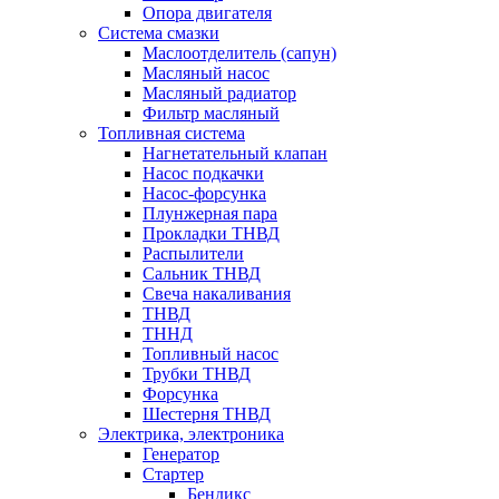
Опора двигателя
Система смазки
Маслоотделитель (сапун)
Масляный насос
Масляный радиатор
Фильтр масляный
Топливная система
Нагнетательный клапан
Насос подкачки
Насос-форсунка
Плунжерная пара
Прокладки ТНВД
Распылители
Сальник ТНВД
Свеча накаливания
ТНВД
ТННД
Топливный насос
Трубки ТНВД
Форсунка
Шестерня ТНВД
Электрика, электроника
Генератор
Стартер
Бендикс