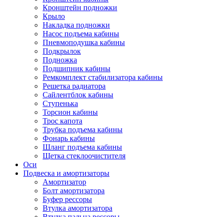
Кронштейн подножки
Крыло
Накладка подножки
Насос подъема кабины
Пневмоподушка кабины
Подкрылок
Подножка
Подшипник кабины
Ремкомплект стабилизатора кабины
Решетка радиатора
Сайлентблок кабины
Ступенька
Торсион кабины
Трос капота
Трубка подъема кабины
Фонарь кабины
Шланг подъема кабины
Щетка стеклоочистителя
Оси
Подвеска и амортизаторы
Амортизатор
Болт амортизатора
Буфер рессоры
Втулка амортизатора
Втулка пальца рессоры