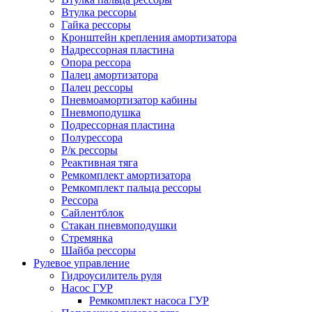
Втулка рессоры
Гайка рессоры
Кронштейн крепления амортизатора
Надрессорная пластина
Опора рессора
Палец амортизатора
Палец рессоры
Пневмоамортизатор кабины
Пневмоподушка
Подрессорная пластина
Полурессора
Р/к рессоры
Реактивная тяга
Ремкомплект амортизатора
Ремкомплект пальца рессоры
Рессора
Сайлентблок
Стакан пневмоподушки
Стремянка
Шайба рессоры
Рулевое управление
Гидроусилитель руля
Насос ГУР
Ремкомплект насоса ГУР