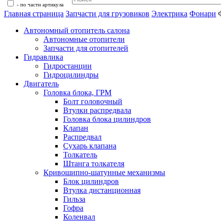
- по части артикула
Главная страница
Запчасти для грузовиков
Электрика
Фонари
Автономный отопитель салона
Автономные отопители
Запчасти для отопителей
Гидравлика
Гидростанции
Гидроцилиндры
Двигатель
Головка блока, ГРМ
Болт головочный
Втулки распредвала
Головка блока цилиндров
Клапан
Распредвал
Сухарь клапана
Толкатель
Штанга толкателя
Кривошипно-шатунные механизмы
Блок цилиндров
Втулка дистанционная
Гильза
Гофра
Коленвал