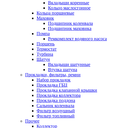
Вкладыши коренные
Кольцо маслосгонное
Кольца поршневые
Маховик
Подшипник коленвала
Подшипник маховика
Помпа
Ремкомплект водяного насоса
Поршень
Термостат
Турбина
Шатун
Вкладыши шатунные
Втулка шатуна
Прокладки, фильтры, ремни
Набор прокладок
Прокладка ГБЦ
Прокладка клапанной крышки
Прокладка коллектора
Прокладка поддона
Сальник коленвала
Фильтр воздушный
Фильтр топливный
Прочее
Коллектор