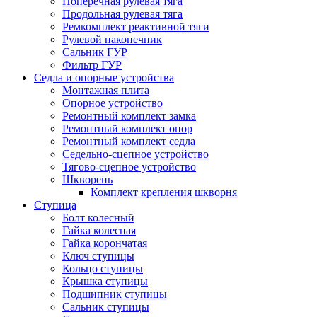
Поперечная рулевая тяга
Продольная рулевая тяга
Ремкомплект реактивной тяги
Рулевой наконечник
Сальник ГУР
Фильтр ГУР
Седла и опорные устройства
Монтажная плита
Опорное устройство
Ремонтный комплект замка
Ремонтный комплект опор
Ремонтный комплект седла
Седельно-сцепное устройство
Тягово-сцепное устройство
Шкворень
Комплект крепления шкворня
Ступица
Болт колесный
Гайка колесная
Гайка корончатая
Ключ ступицы
Кольцо ступицы
Крышка ступицы
Подшипник ступицы
Сальник ступицы