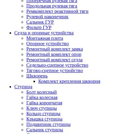
Поперечная рулевая тяга
Продольная рулевая тяга
Ремкомплект реактивной тяги
Рулевой наконечник
Сальник ГУР
Фильтр ГУР
Седла и опорные устройства
Монтажная плита
Опорное устройство
Ремонтный комплект замка
Ремонтный комплект опор
Ремонтный комплект седла
Седельно-сцепное устройство
Тягово-сцепное устройство
Шкворень
Комплект крепления шкворня
Ступица
Болт колесный
Гайка колесная
Гайка корончатая
Ключ ступицы
Кольцо ступицы
Крышка ступицы
Подшипник ступицы
Сальник ступицы