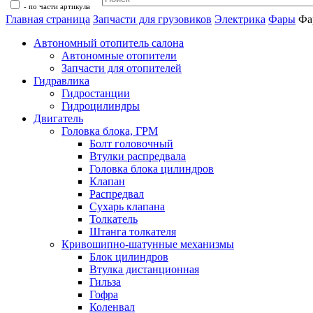
- по части артикула
Главная страница
Запчасти для грузовиков
Электрика
Фары
Фа
Автономный отопитель салона
Автономные отопители
Запчасти для отопителей
Гидравлика
Гидростанции
Гидроцилиндры
Двигатель
Головка блока, ГРМ
Болт головочный
Втулки распредвала
Головка блока цилиндров
Клапан
Распредвал
Сухарь клапана
Толкатель
Штанга толкателя
Кривошипно-шатунные механизмы
Блок цилиндров
Втулка дистанционная
Гильза
Гофра
Коленвал