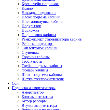
Кронштейн подножки
Крыло
Накладка подножки
Насос подъема кабины
Пневмоподушка кабины
Подкрылок
Подножка
Подшипник кабины
Ремкомплект стабилизатора кабины
Решетка радиатора
Сайлентблок кабины
Ступенька
Торсион кабины
Трос капота
Трубка подъема кабины
Фонарь кабины
Шланг подъема кабины
Щетка стеклоочистителя
Оси
Подвеска и амортизаторы
Амортизатор
Болт амортизатора
Буфер рессоры
Втулка амортизатора
Втулка пальца рессоры