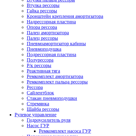
Втулка рессоры
Гайка рессоры
Кронштейн крепления амортизатора
Надрессорная пластина
Опора рессора
Палец амортизатора
Палец рессоры
Пневмоамортизатор кабины
Пневмоподушка
Подрессорная пластина
Полурессора
Р/к рессоры
Реактивная тяга
Ремкомплект амортизатора
Ремкомплект пальца рессоры
Рессора
Сайлентблок
Стакан пневмоподушки
Стремянка
Шайба рессоры
Рулевое управление
Гидроусилитель руля
Насос ГУР
Ремкомплект насоса ГУР