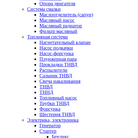
Опора двигателя
Система смазки
Маслоотделитель (сапун)
Масляный насос
Масляный радиатор
Фильтр масляный
Топливная система
Нагнетательный клапан
Насос подкачки
Насос-форсунка
Плунжерная пара
Прокладки ТНВД
Распылители
Сальник ТНВД
Свеча накаливания
ТНВД
ТННД
Топливный насос
Трубки ТНВД
Форсунка
Шестерня ТНВД
Электрика, электроника
Генератор
Стартер
Бендикс