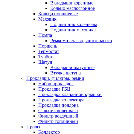
Вкладыши коренные
Кольцо маслосгонное
Кольца поршневые
Маховик
Подшипник коленвала
Подшипник маховика
Помпа
Ремкомплект водяного насоса
Поршень
Термостат
Турбина
Шатун
Вкладыши шатунные
Втулка шатуна
Прокладки, фильтры, ремни
Набор прокладок
Прокладка ГБЦ
Прокладка клапанной крышки
Прокладка коллектора
Прокладка поддона
Сальник коленвала
Фильтр воздушный
Фильтр топливный
Прочее
Коллектор