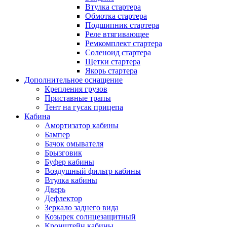
Втулка стартера
Обмотка стартера
Подшипник стартера
Реле втягивающее
Ремкомплект стартера
Соленоид стартера
Щетки стартера
Якорь стартера
Дополнительное оснащение
Крепления грузов
Приставные трапы
Тент на гусак прицепа
Кабина
Амортизатор кабины
Бампер
Бачок омывателя
Брызговик
Буфер кабины
Воздушный фильтр кабины
Втулка кабины
Дверь
Дефлектор
Зеркало заднего вида
Козырек солнцезащитный
Кронштейн кабины