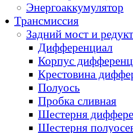
Энергоаккумулятор
Трансмиссия
Задний мост и редук
Дифференциал
Корпус дифференц
Крестовина диффе
Полуось
Пробка сливная
Шестерня диффере
Шестерня полуосе