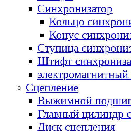
Синхронизатор
Кольцо синхрон
Конус синхрони
Ступица синхрони
Штифт синхрониза
электромагнитный
Сцепление
Выжимной подши
Главный цилиндр 
Диск сцепления