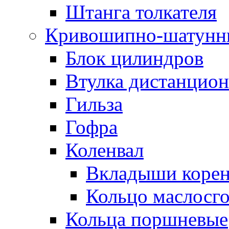
Штанга толкателя
Кривошипно-шатунн
Блок цилиндров
Втулка дистанцион
Гильза
Гофра
Коленвал
Вкладыши коре
Кольцо маслосг
Кольца поршневые