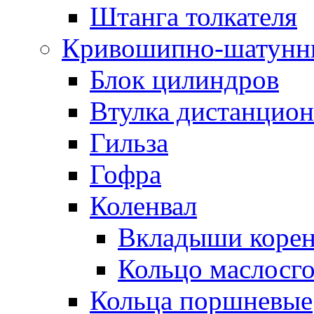
Штанга толкателя
Кривошипно-шатунн
Блок цилиндров
Втулка дистанцион
Гильза
Гофра
Коленвал
Вкладыши коре
Кольцо маслосг
Кольца поршневые