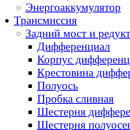
Энергоаккумулятор
Трансмиссия
Задний мост и редук
Дифференциал
Корпус дифференц
Крестовина диффе
Полуось
Пробка сливная
Шестерня диффере
Шестерня полуосе