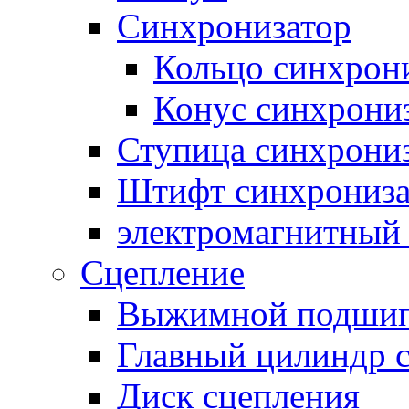
Синхронизатор
Кольцо синхрон
Конус синхрони
Ступица синхрони
Штифт синхрониза
электромагнитный
Сцепление
Выжимной подши
Главный цилиндр 
Диск сцепления