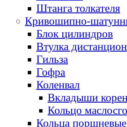
Штанга толкателя
Кривошипно-шатунн
Блок цилиндров
Втулка дистанцион
Гильза
Гофра
Коленвал
Вкладыши коре
Кольцо маслосг
Кольца поршневые