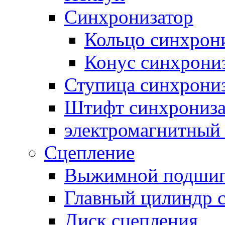
Синхронизатор
Кольцо синхрон
Конус синхрони
Ступица синхрони
Штифт синхрониза
электромагнитный
Сцепление
Выжимной подши
Главный цилиндр 
Диск сцепления