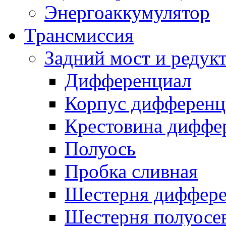
Энергоаккумулятор
Трансмиссия
Задний мост и редук
Дифференциал
Корпус дифференц
Крестовина диффе
Полуось
Пробка сливная
Шестерня диффере
Шестерня полуосе