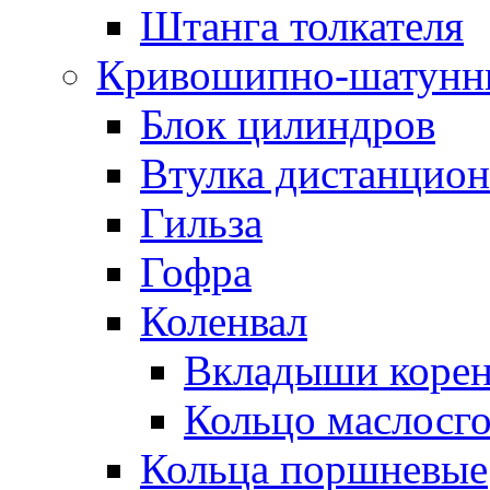
Штанга толкателя
Кривошипно-шатунн
Блок цилиндров
Втулка дистанцион
Гильза
Гофра
Коленвал
Вкладыши коре
Кольцо маслосг
Кольца поршневые