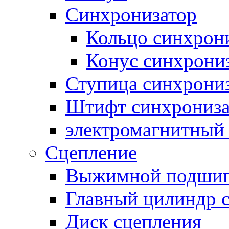
Синхронизатор
Кольцо синхрон
Конус синхрони
Ступица синхрони
Штифт синхрониза
электромагнитный
Сцепление
Выжимной подши
Главный цилиндр 
Диск сцепления