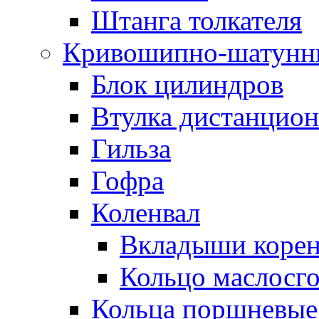
Штанга толкателя
Кривошипно-шатунн
Блок цилиндров
Втулка дистанцион
Гильза
Гофра
Коленвал
Вкладыши коре
Кольцо маслосг
Кольца поршневые