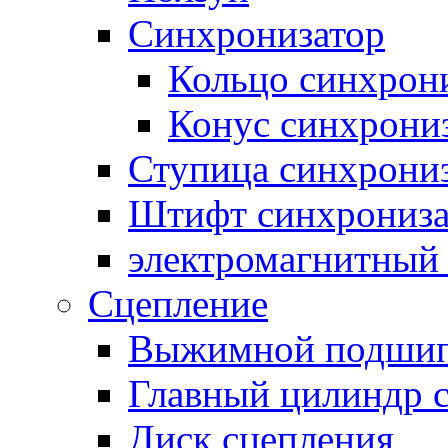
Синхронизатор
Кольцо синхрон
Конус синхрони
Ступица синхрони
Штифт синхрониза
электромагнитный
Сцепление
Выжимной подши
Главный цилиндр 
Диск сцепления