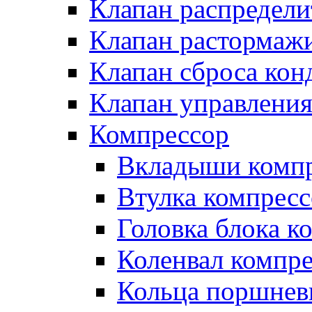
Клапан распредел
Клапан растормаж
Клапан сброса кон
Клапан управлени
Компрессор
Вкладыши компр
Втулка компресс
Головка блока к
Коленвал компр
Кольца поршнев