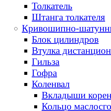
Толкатель
Штанга толкателя
Кривошипно-шатунн
Блок цилиндров
Втулка дистанцион
Гильза
Гофра
Коленвал
Вкладыши коре
Кольцо маслосг