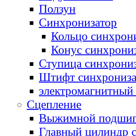
Ползун
Синхронизатор
Кольцо синхрон
Конус синхрони
Ступица синхрони
Штифт синхрониза
электромагнитный
Сцепление
Выжимной подши
Главный цилиндр 