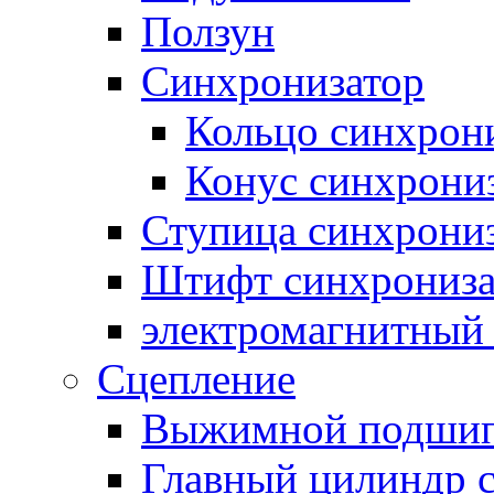
Ползун
Синхронизатор
Кольцо синхрон
Конус синхрони
Ступица синхрони
Штифт синхрониза
электромагнитный
Сцепление
Выжимной подши
Главный цилиндр 