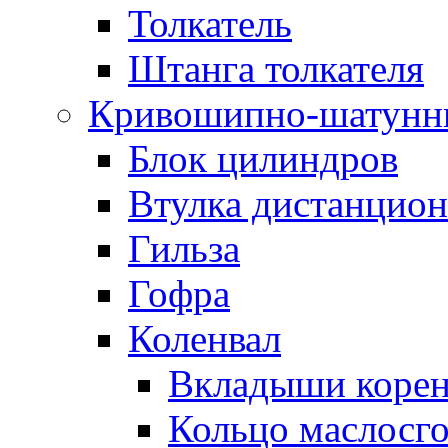
Толкатель
Штанга толкателя
Кривошипно-шатунн
Блок цилиндров
Втулка дистанцион
Гильза
Гофра
Коленвал
Вкладыши коре
Кольцо маслосг