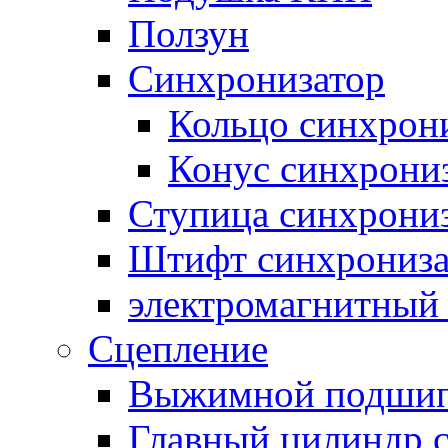
Ползун
Синхронизатор
Кольцо синхрон
Конус синхрони
Ступица синхрони
Штифт синхрониза
электромагнитный
Сцепление
Выжимной подши
Главный цилиндр 