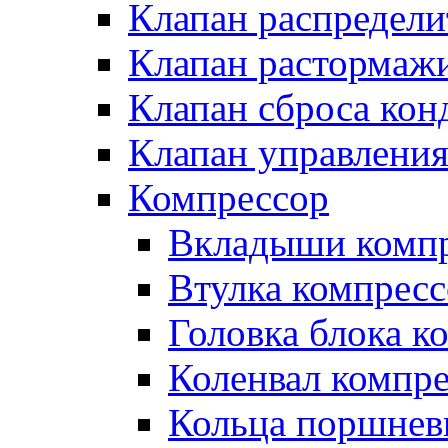
Клапан распредел
Клапан растормаж
Клапан сброса кон
Клапан управлени
Компрессор
Вкладыши компр
Втулка компресс
Головка блока к
Коленвал компр
Кольца поршнев