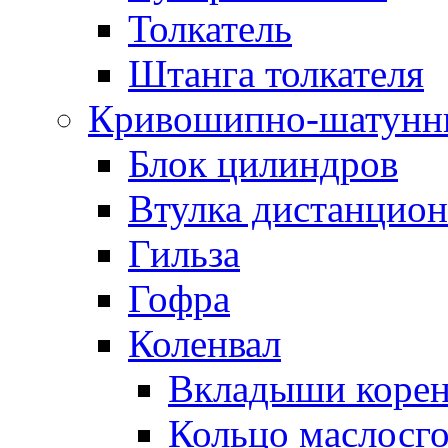
Толкатель
Штанга толкателя
Кривошипно-шатунн
Блок цилиндров
Втулка дистанцион
Гильза
Гофра
Коленвал
Вкладыши коре
Кольцо маслосг