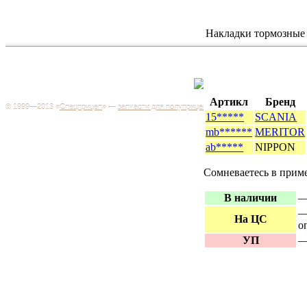
Накладки тормозные 
Каталог
+7 (499) 346-03-17
Москва
Артикл
Бренд
© 1999—2013 «
Спецприцеп
» —
запчасти для полуприцепов
Запчас
15*****
SCANIA
Система менеджмента качества сертифицирована на
грузов
mb******
MERITOR
соответствие требованиям ГОСТ Р ИСО 9001-2001
Регистрационный № РОСС RU.ИС06.К00106
ab*****
NIPPON
Запрос
Добро пожаловать на наш интернет-магазин! Мы предлагаем
широкий ассортимент запчастей к полуприцепам и
Сомневаетесь в прим
Произв
грузовикам, прицепам и тралам по адекватным ценам.
Покупая у нас, вы можете быть уверены в качестве - ведь мы
работаем только с крупными и проверенными
В наличии
—
Полуп
производителями.
—
На ЦС
Баки
о
УП
—