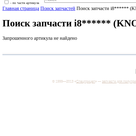
- по части артикула
Главная страница
Поиск запчастей
Поиск запчасти i8****** 
Поиск запчасти i8****** (K
Запрошенного артикула не найдено
+7 (499) 346-03-17
Москва
© 1999—2013 «
Спецприцеп
» —
запчасти для полупр
Система менеджмента качества сертифицирована н
соответствие требованиям ГОСТ Р ИСО 9001-2001
Регистрационный № РОСС RU.ИС06.К00106
Добро пожаловать на наш интернет-магазин! Мы пре
широкий ассортимент запчастей к полуприцепам и
грузовикам, прицепам и тралам по адекватным ценам
Покупая у нас, вы можете быть уверены в качестве -
работаем только с крупными и проверенными
производителями.