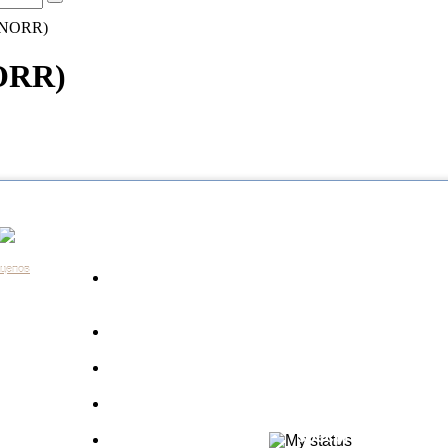
(KNORR)
NORR)
Каталог
Контакты:
+7 (812) 648-61-76
Санкт-Пе
ицепов
Запчасти для
+7 (343) 351-18-96
Екатери
а
грузовиков
+7 (383) 210-69-39
Новосиб
Запрос по VIN
+7 (863) 308-17-86
Ростов-н
длагаем
+7 (843) 249-00-43
Казань
Производители
.
+7 (3452) 55-12-42
Тюмень
 ведь мы
Полуприцепы
8 (800) 775-86-85
Набережн
specpricep77
Баки