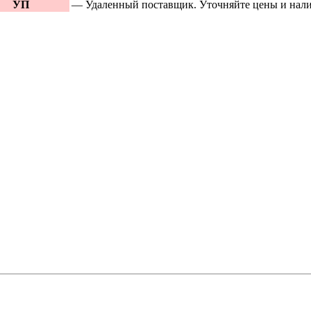
УП
— Удаленный поставщик. Уточняйте цены и нали
Новинки в 
specpricep77
«тормозная
«ступица»
Все ново