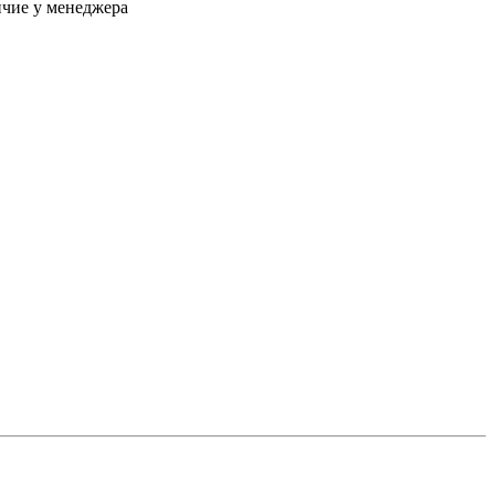
чие у менеджера
рубрике
 система» и
сти