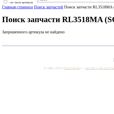
- по части артикула
Главная страница
Поиск запчастей
Поиск запчасти RL3518MA
Поиск запчасти RL3518MA (
Запрошенного артикула не найдено
+7 (499) 346-03-17
Москва
© 1999—2013 «
Спецприцеп
» —
запчасти для полупр
Система менеджмента качества сертифицирована н
соответствие требованиям ГОСТ Р ИСО 9001-2001
Регистрационный № РОСС RU.ИС06.К00106
Добро пожаловать на наш интернет-магазин! Мы пре
широкий ассортимент запчастей к полуприцепам и
грузовикам, прицепам и тралам по адекватным ценам
Покупая у нас, вы можете быть уверены в качестве -
работаем только с крупными и проверенными
производителями.