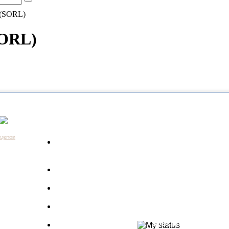
 (SORL)
SORL)
Каталог
Контакты:
+7 (812) 648-61-76
Санкт-Пе
ицепов
Запчасти для
+7 (343) 351-18-96
Екатери
а
грузовиков
+7 (383) 210-69-39
Новосиб
Запрос по VIN
+7 (863) 308-17-86
Ростов-н
длагаем
+7 (843) 249-00-43
Казань
Производители
.
+7 (3452) 55-12-42
Тюмень
 ведь мы
Полуприцепы
8 (800) 775-86-85
Набережн
specpricep77
Баки