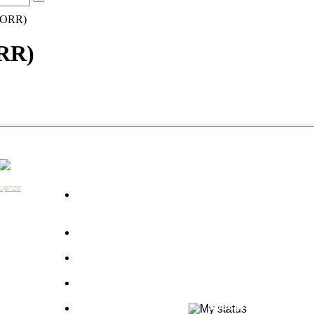
NORR)
ORR)
Каталог
Контакты:
+7 (812) 648-61-76
Санкт-Пе
ицепов
Запчасти для
+7 (343) 351-18-96
Екатери
а
грузовиков
+7 (383) 210-69-39
Новосиб
Запрос по VIN
+7 (863) 308-17-86
Ростов-н
длагаем
+7 (843) 249-00-43
Казань
Производители
.
+7 (3452) 55-12-42
Тюмень
 ведь мы
Полуприцепы
8 (800) 775-86-85
Набережн
specpricep77
Баки