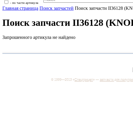
- по части артикула
Главная страница
Поиск запчастей
Поиск запчасти II36128 (K
Поиск запчасти II36128 (KN
Запрошенного артикула не найдено
+7 (499) 346-03-17
Москва
© 1999—2013 «
Спецприцеп
» —
запчасти для полупр
Система менеджмента качества сертифицирована н
соответствие требованиям ГОСТ Р ИСО 9001-2001
Регистрационный № РОСС RU.ИС06.К00106
Добро пожаловать на наш интернет-магазин! Мы пре
широкий ассортимент запчастей к полуприцепам и
грузовикам, прицепам и тралам по адекватным ценам
Покупая у нас, вы можете быть уверены в качестве -
работаем только с крупными и проверенными
производителями.