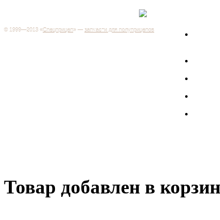
Каталог
+7 (499) 346-03-17
Москва
© 1999—2013 «
Спецприцеп
» —
запчасти для полуприцепов
Запчас
Система менеджмента качества сертифицирована на
грузов
соответствие требованиям ГОСТ Р ИСО 9001-2001
Регистрационный № РОСС RU.ИС06.К00106
Запрос
Добро пожаловать на наш интернет-магазин! Мы предлагаем
широкий ассортимент запчастей к полуприцепам и
Произв
грузовикам, прицепам и тралам по адекватным ценам.
Покупая у нас, вы можете быть уверены в качестве - ведь мы
работаем только с крупными и проверенными
Полуп
производителями.
Баки
Товар добавлен в корзи