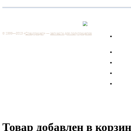
Каталог
+7 (499) 346-03-17
Москва
© 1999—2013 «
Спецприцеп
» —
запчасти для полуприцепов
Запчас
Система менеджмента качества сертифицирована на
грузов
соответствие требованиям ГОСТ Р ИСО 9001-2001
Регистрационный № РОСС RU.ИС06.К00106
Запрос
Добро пожаловать на наш интернет-магазин! Мы предлагаем
широкий ассортимент запчастей к полуприцепам и
Произв
грузовикам, прицепам и тралам по адекватным ценам.
Покупая у нас, вы можете быть уверены в качестве - ведь мы
работаем только с крупными и проверенными
Полуп
производителями.
Баки
Товар добавлен в корзи