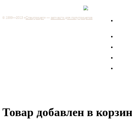
Каталог
+7 (499) 346-03-17
Москва
© 1999—2013 «
Спецприцеп
» —
запчасти для полуприцепов
Запчас
Система менеджмента качества сертифицирована на
грузов
соответствие требованиям ГОСТ Р ИСО 9001-2001
Регистрационный № РОСС RU.ИС06.К00106
Запрос
Добро пожаловать на наш интернет-магазин! Мы предлагаем
широкий ассортимент запчастей к полуприцепам и
Произв
грузовикам, прицепам и тралам по адекватным ценам.
Покупая у нас, вы можете быть уверены в качестве - ведь мы
работаем только с крупными и проверенными
Полуп
производителями.
Баки
Товар добавлен в корзи