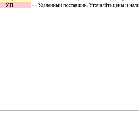
«ступица»
УП
— Удаленный поставщик. Уточняйте цены и нали
Все ново