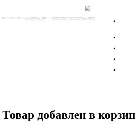
Каталог
+7 (499) 346-03-17
Москва
© 1999—2013 «
Спецприцеп
» —
запчасти для полуприцепов
Запчас
Система менеджмента качества сертифицирована на
грузов
соответствие требованиям ГОСТ Р ИСО 9001-2001
Регистрационный № РОСС RU.ИС06.К00106
Запрос
Добро пожаловать на наш интернет-магазин! Мы предлагаем
широкий ассортимент запчастей к полуприцепам и
Произв
грузовикам, прицепам и тралам по адекватным ценам.
Покупая у нас, вы можете быть уверены в качестве - ведь мы
работаем только с крупными и проверенными
Полуп
производителями.
Баки
Товар добавлен в корзи