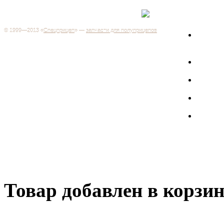
Каталог
+7 (499) 346-03-17
Москва
© 1999—2013 «
Спецприцеп
» —
запчасти для полуприцепов
Запчас
Система менеджмента качества сертифицирована на
грузов
соответствие требованиям ГОСТ Р ИСО 9001-2001
Регистрационный № РОСС RU.ИС06.К00106
Запрос
Добро пожаловать на наш интернет-магазин! Мы предлагаем
широкий ассортимент запчастей к полуприцепам и
Произв
грузовикам, прицепам и тралам по адекватным ценам.
Покупая у нас, вы можете быть уверены в качестве - ведь мы
работаем только с крупными и проверенными
Полуп
производителями.
Баки
Товар добавлен в корзи