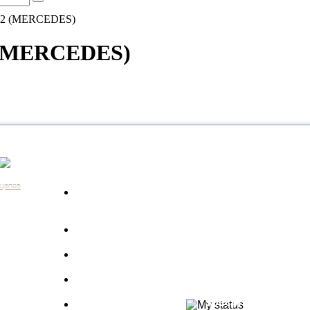
672 (MERCEDES)
2 (MERCEDES)
Каталог
Контакты:
+7 (812) 648-61-76
Санкт-Пе
ицепов
Запчасти для
+7 (343) 351-18-96
Екатери
а
грузовиков
+7 (383) 210-69-39
Новосиб
Запрос по VIN
+7 (863) 308-17-86
Ростов-н
длагаем
+7 (843) 249-00-43
Казань
Производители
.
+7 (3452) 55-12-42
Тюмень
 ведь мы
Полуприцепы
8 (800) 775-86-85
Набережн
specpricep77
Баки