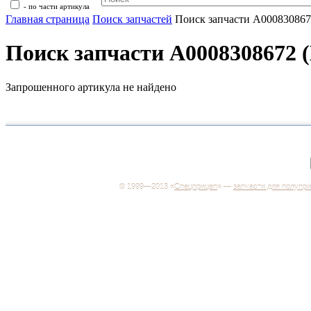
- по части артикула
Главная страница
Поиск запчастей
Поиск запчасти A0008308
Поиск запчасти A000830867
Запрошенного артикула не найдено
+7 (499) 346-03-17
Москва
© 1999—2013 «
Спецприцеп
» —
запчасти для полупр
Система менеджмента качества сертифицирована н
соответствие требованиям ГОСТ Р ИСО 9001-2001
Регистрационный № РОСС RU.ИС06.К00106
Добро пожаловать на наш интернет-магазин! Мы пре
широкий ассортимент запчастей к полуприцепам и
грузовикам, прицепам и тралам по адекватным ценам
Покупая у нас, вы можете быть уверены в качестве -
работаем только с крупными и проверенными
производителями.