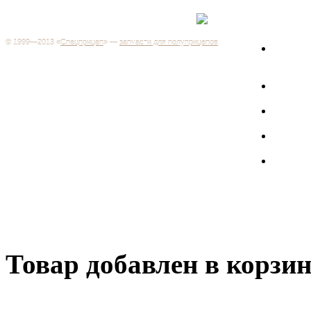
Каталог
+7 (499) 346-03-17
Москва
© 1999—2013 «
Спецприцеп
» —
запчасти для полуприцепов
Запчас
Система менеджмента качества сертифицирована на
грузов
соответствие требованиям ГОСТ Р ИСО 9001-2001
Регистрационный № РОСС RU.ИС06.К00106
Запрос
Добро пожаловать на наш интернет-магазин! Мы предлагаем
широкий ассортимент запчастей к полуприцепам и
Произв
грузовикам, прицепам и тралам по адекватным ценам.
Покупая у нас, вы можете быть уверены в качестве - ведь мы
работаем только с крупными и проверенными
Полуп
производителями.
Баки
Товар добавлен в корзи