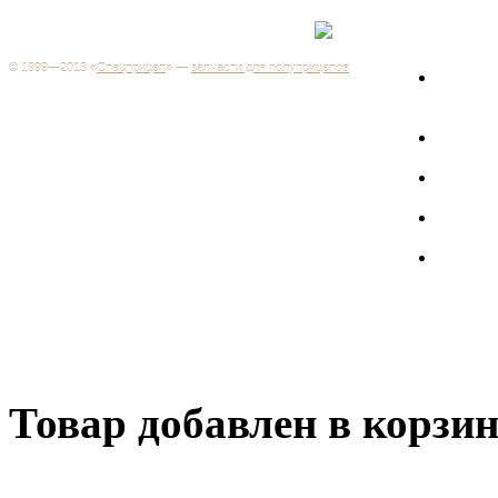
Каталог
+7 (499) 346-03-17
Москва
© 1999—2013 «
Спецприцеп
» —
запчасти для полуприцепов
Запчас
Система менеджмента качества сертифицирована на
грузов
соответствие требованиям ГОСТ Р ИСО 9001-2001
Регистрационный № РОСС RU.ИС06.К00106
Запрос
Добро пожаловать на наш интернет-магазин! Мы предлагаем
широкий ассортимент запчастей к полуприцепам и
Произв
грузовикам, прицепам и тралам по адекватным ценам.
Покупая у нас, вы можете быть уверены в качестве - ведь мы
работаем только с крупными и проверенными
Полуп
производителями.
Баки
Товар добавлен в корзи