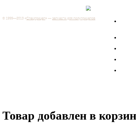
Каталог
+7 (499) 346-03-17
Москва
© 1999—2013 «
Спецприцеп
» —
запчасти для полуприцепов
Запчас
Система менеджмента качества сертифицирована на
грузов
соответствие требованиям ГОСТ Р ИСО 9001-2001
Регистрационный № РОСС RU.ИС06.К00106
Запрос
Добро пожаловать на наш интернет-магазин! Мы предлагаем
широкий ассортимент запчастей к полуприцепам и
Произв
грузовикам, прицепам и тралам по адекватным ценам.
Покупая у нас, вы можете быть уверены в качестве - ведь мы
работаем только с крупными и проверенными
Полуп
производителями.
Баки
Товар добавлен в корзи