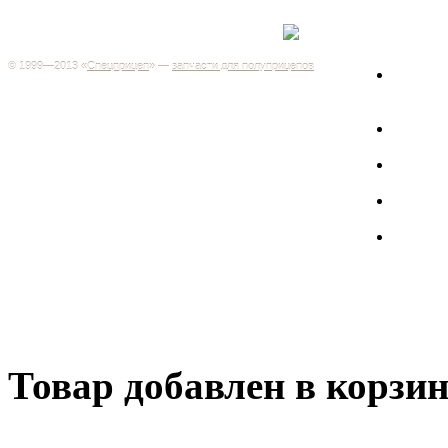
Каталог
+7 (499) 346-03-17
Москва
© 1999—2013 «
Спецприцеп
» —
запчасти для полуприцепов
Запчас
Система менеджмента качества сертифицирована на
грузов
соответствие требованиям ГОСТ Р ИСО 9001-2001
Регистрационный № РОСС RU.ИС06.К00106
Запрос
Добро пожаловать на наш интернет-магазин! Мы предлагаем
широкий ассортимент запчастей к полуприцепам и
Произв
грузовикам, прицепам и тралам по адекватным ценам.
Покупая у нас, вы можете быть уверены в качестве - ведь мы
работаем только с крупными и проверенными
Полуп
производителями.
Баки
Товар добавлен в корзи