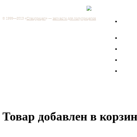
Каталог
+7 (499) 346-03-17
Москва
© 1999—2013 «
Спецприцеп
» —
запчасти для полуприцепов
Запчас
Система менеджмента качества сертифицирована на
грузов
соответствие требованиям ГОСТ Р ИСО 9001-2001
Регистрационный № РОСС RU.ИС06.К00106
Запрос
Добро пожаловать на наш интернет-магазин! Мы предлагаем
широкий ассортимент запчастей к полуприцепам и
Произв
грузовикам, прицепам и тралам по адекватным ценам.
Покупая у нас, вы можете быть уверены в качестве - ведь мы
работаем только с крупными и проверенными
Полуп
производителями.
Баки
Товар добавлен в корзи