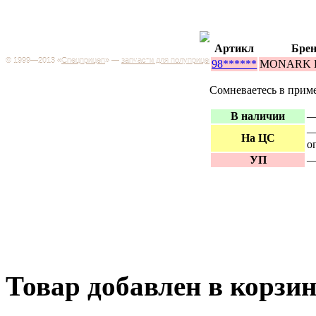
Каталог
+7 (499) 346-03-17
Москва
Артикл
Брен
© 1999—2013 «
Спецприцеп
» —
запчасти для полуприцепов
98******
MONARK 
Запчас
Система менеджмента качества сертифицирована на
грузов
соответствие требованиям ГОСТ Р ИСО 9001-2001
Сомневаетесь в прим
Регистрационный № РОСС RU.ИС06.К00106
Запрос
В наличии
—
Добро пожаловать на наш интернет-магазин! Мы предлагаем
широкий ассортимент запчастей к полуприцепам и
Произв
—
грузовикам, прицепам и тралам по адекватным ценам.
На ЦС
о
Покупая у нас, вы можете быть уверены в качестве - ведь мы
работаем только с крупными и проверенными
Полуп
УП
—
производителями.
Баки
Товар добавлен в корзи