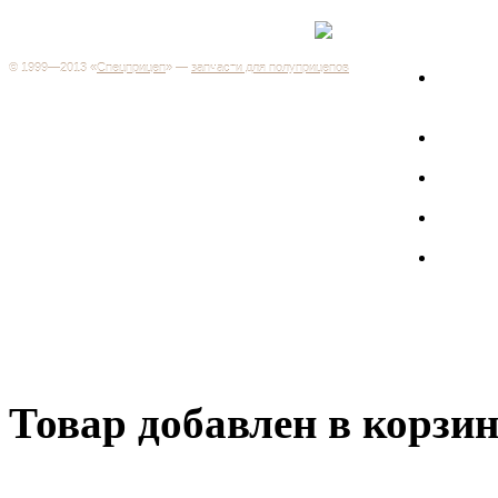
Каталог
+7 (499) 346-03-17
Москва
© 1999—2013 «
Спецприцеп
» —
запчасти для полуприцепов
Запчас
Система менеджмента качества сертифицирована на
грузов
соответствие требованиям ГОСТ Р ИСО 9001-2001
Регистрационный № РОСС RU.ИС06.К00106
Запрос
Добро пожаловать на наш интернет-магазин! Мы предлагаем
широкий ассортимент запчастей к полуприцепам и
Произв
грузовикам, прицепам и тралам по адекватным ценам.
Покупая у нас, вы можете быть уверены в качестве - ведь мы
работаем только с крупными и проверенными
Полуп
производителями.
Баки
Товар добавлен в корзи