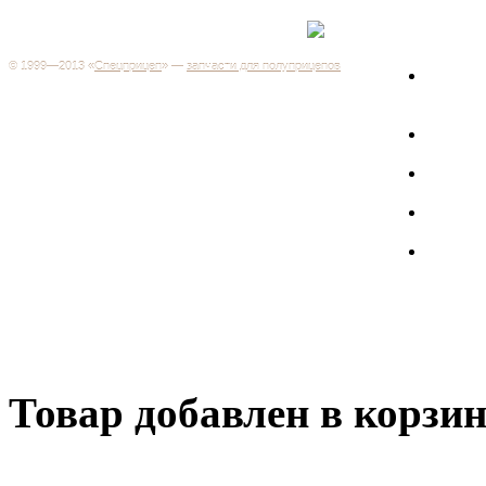
Каталог
+7 (499) 346-03-17
Москва
© 1999—2013 «
Спецприцеп
» —
запчасти для полуприцепов
Запчас
Система менеджмента качества сертифицирована на
грузов
соответствие требованиям ГОСТ Р ИСО 9001-2001
Регистрационный № РОСС RU.ИС06.К00106
Запрос
Добро пожаловать на наш интернет-магазин! Мы предлагаем
широкий ассортимент запчастей к полуприцепам и
Произв
грузовикам, прицепам и тралам по адекватным ценам.
Покупая у нас, вы можете быть уверены в качестве - ведь мы
работаем только с крупными и проверенными
Полуп
производителями.
Баки
Товар добавлен в корзи