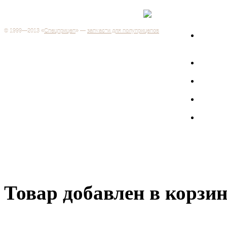
Каталог
+7 (499) 346-03-17
Москва
© 1999—2013 «
Спецприцеп
» —
запчасти для полуприцепов
Запчас
Система менеджмента качества сертифицирована на
грузов
соответствие требованиям ГОСТ Р ИСО 9001-2001
Регистрационный № РОСС RU.ИС06.К00106
Запрос
Добро пожаловать на наш интернет-магазин! Мы предлагаем
широкий ассортимент запчастей к полуприцепам и
Произв
грузовикам, прицепам и тралам по адекватным ценам.
Покупая у нас, вы можете быть уверены в качестве - ведь мы
работаем только с крупными и проверенными
Полуп
производителями.
Баки
Товар добавлен в корзи