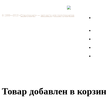
Каталог
+7 (499) 346-03-17
Москва
© 1999—2013 «
Спецприцеп
» —
запчасти для полуприцепов
Запчас
Система менеджмента качества сертифицирована на
грузов
соответствие требованиям ГОСТ Р ИСО 9001-2001
Регистрационный № РОСС RU.ИС06.К00106
Запрос
Добро пожаловать на наш интернет-магазин! Мы предлагаем
широкий ассортимент запчастей к полуприцепам и
Произв
грузовикам, прицепам и тралам по адекватным ценам.
Покупая у нас, вы можете быть уверены в качестве - ведь мы
работаем только с крупными и проверенными
Полуп
производителями.
Баки
Товар добавлен в корзи