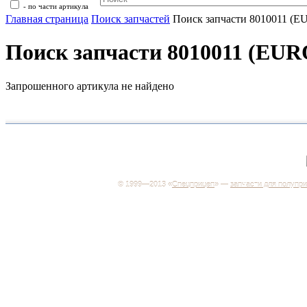
- по части артикула
Главная страница
Поиск запчастей
Поиск запчасти 8010011 (
Поиск запчасти 8010011 (EU
Запрошенного артикула не найдено
+7 (499) 346-03-17
Москва
© 1999—2013 «
Спецприцеп
» —
запчасти для полупр
Система менеджмента качества сертифицирована н
соответствие требованиям ГОСТ Р ИСО 9001-2001
Регистрационный № РОСС RU.ИС06.К00106
Добро пожаловать на наш интернет-магазин! Мы пре
широкий ассортимент запчастей к полуприцепам и
грузовикам, прицепам и тралам по адекватным ценам
Покупая у нас, вы можете быть уверены в качестве -
работаем только с крупными и проверенными
производителями.