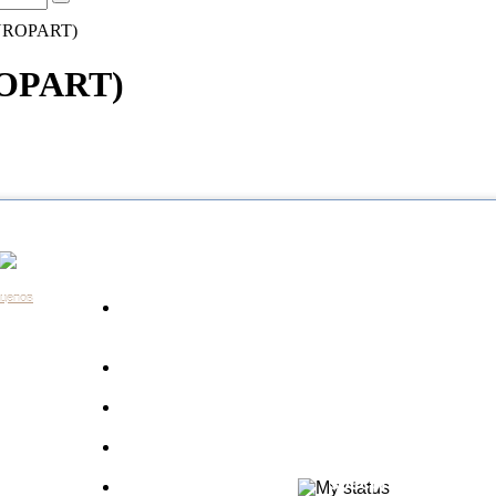
EUROPART)
ROPART)
Каталог
Контакты:
+7 (812) 648-61-76
Санкт-Пе
ицепов
Запчасти для
+7 (343) 351-18-96
Екатери
а
грузовиков
+7 (383) 210-69-39
Новосиб
Запрос по VIN
+7 (863) 308-17-86
Ростов-н
длагаем
+7 (843) 249-00-43
Казань
Производители
.
+7 (3452) 55-12-42
Тюмень
 ведь мы
Полуприцепы
8 (800) 775-86-85
Набережн
specpricep77
Баки