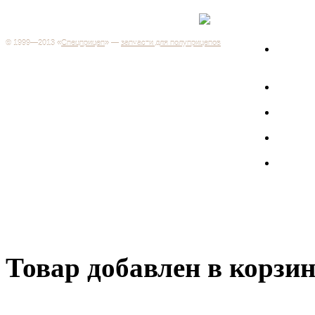
Каталог
+7 (499) 346-03-17
Москва
© 1999—2013 «
Спецприцеп
» —
запчасти для полуприцепов
Запчас
Система менеджмента качества сертифицирована на
грузов
соответствие требованиям ГОСТ Р ИСО 9001-2001
Регистрационный № РОСС RU.ИС06.К00106
Запрос
Добро пожаловать на наш интернет-магазин! Мы предлагаем
широкий ассортимент запчастей к полуприцепам и
Произв
грузовикам, прицепам и тралам по адекватным ценам.
Покупая у нас, вы можете быть уверены в качестве - ведь мы
работаем только с крупными и проверенными
Полуп
производителями.
Баки
Товар добавлен в корзи