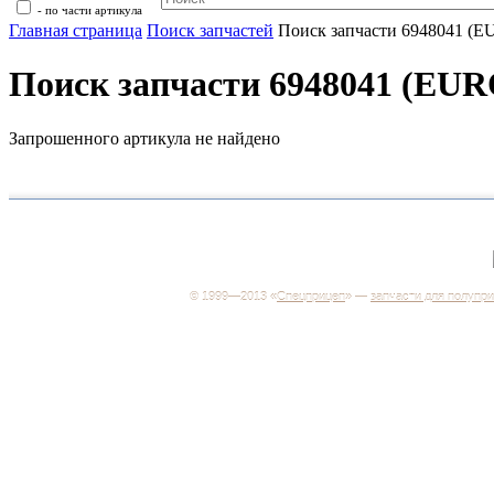
- по части артикула
Главная страница
Поиск запчастей
Поиск запчасти 6948041 (
Поиск запчасти 6948041 (EU
Запрошенного артикула не найдено
+7 (499) 346-03-17
Москва
© 1999—2013 «
Спецприцеп
» —
запчасти для полупр
Система менеджмента качества сертифицирована н
соответствие требованиям ГОСТ Р ИСО 9001-2001
Регистрационный № РОСС RU.ИС06.К00106
Добро пожаловать на наш интернет-магазин! Мы пре
широкий ассортимент запчастей к полуприцепам и
грузовикам, прицепам и тралам по адекватным ценам
Покупая у нас, вы можете быть уверены в качестве -
работаем только с крупными и проверенными
производителями.