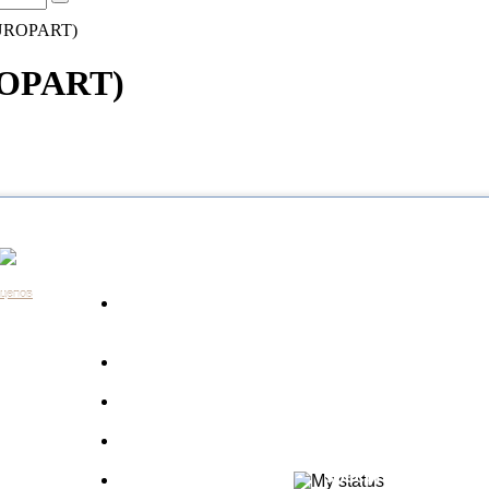
EUROPART)
ROPART)
Каталог
Контакты:
+7 (812) 648-61-76
Санкт-Пе
ицепов
Запчасти для
+7 (343) 351-18-96
Екатери
а
грузовиков
+7 (383) 210-69-39
Новосиб
Запрос по VIN
+7 (863) 308-17-86
Ростов-н
длагаем
+7 (843) 249-00-43
Казань
Производители
.
+7 (3452) 55-12-42
Тюмень
 ведь мы
Полуприцепы
8 (800) 775-86-85
Набережн
specpricep77
Баки