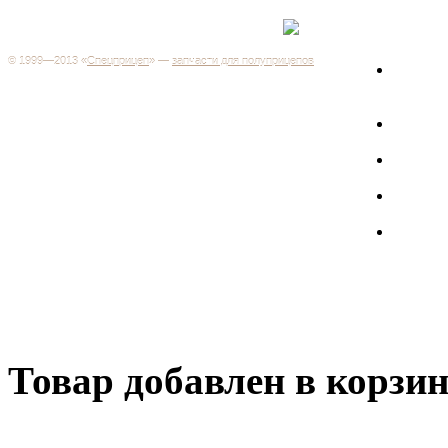
Каталог
+7 (499) 346-03-17
Москва
© 1999—2013 «
Спецприцеп
» —
запчасти для полуприцепов
Запчас
Система менеджмента качества сертифицирована на
грузов
соответствие требованиям ГОСТ Р ИСО 9001-2001
Регистрационный № РОСС RU.ИС06.К00106
Запрос
Добро пожаловать на наш интернет-магазин! Мы предлагаем
широкий ассортимент запчастей к полуприцепам и
Произв
грузовикам, прицепам и тралам по адекватным ценам.
Покупая у нас, вы можете быть уверены в качестве - ведь мы
работаем только с крупными и проверенными
Полуп
производителями.
Баки
Товар добавлен в корзи