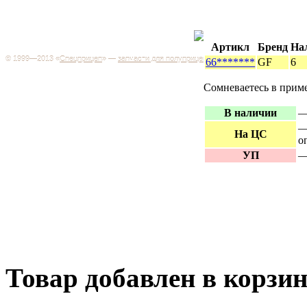
Каталог
+7 (499) 346-03-17
Москва
Артикл
Бренд
На
© 1999—2013 «
Спецприцеп
» —
запчасти для полуприцепов
66*******
GF
6
Запчас
Система менеджмента качества сертифицирована на
грузов
соответствие требованиям ГОСТ Р ИСО 9001-2001
Сомневаетесь в прим
Регистрационный № РОСС RU.ИС06.К00106
Запрос
В наличии
—
Добро пожаловать на наш интернет-магазин! Мы предлагаем
широкий ассортимент запчастей к полуприцепам и
Произв
—
грузовикам, прицепам и тралам по адекватным ценам.
На ЦС
о
Покупая у нас, вы можете быть уверены в качестве - ведь мы
работаем только с крупными и проверенными
Полуп
УП
—
производителями.
Баки
Товар добавлен в корзи