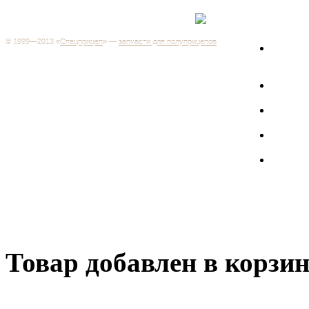
Каталог
+7 (499) 346-03-17
Москва
© 1999—2013 «
Спецприцеп
» —
запчасти для полуприцепов
Запчас
Система менеджмента качества сертифицирована на
грузов
соответствие требованиям ГОСТ Р ИСО 9001-2001
Регистрационный № РОСС RU.ИС06.К00106
Запрос
Добро пожаловать на наш интернет-магазин! Мы предлагаем
широкий ассортимент запчастей к полуприцепам и
Произв
грузовикам, прицепам и тралам по адекватным ценам.
Покупая у нас, вы можете быть уверены в качестве - ведь мы
работаем только с крупными и проверенными
Полуп
производителями.
Баки
Товар добавлен в корзи