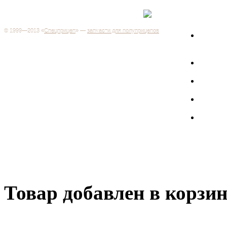
Каталог
+7 (499) 346-03-17
Москва
© 1999—2013 «
Спецприцеп
» —
запчасти для полуприцепов
Запчас
Система менеджмента качества сертифицирована на
грузов
соответствие требованиям ГОСТ Р ИСО 9001-2001
Регистрационный № РОСС RU.ИС06.К00106
Запрос
Добро пожаловать на наш интернет-магазин! Мы предлагаем
широкий ассортимент запчастей к полуприцепам и
Произв
грузовикам, прицепам и тралам по адекватным ценам.
Покупая у нас, вы можете быть уверены в качестве - ведь мы
работаем только с крупными и проверенными
Полуп
производителями.
Баки
Товар добавлен в корзи