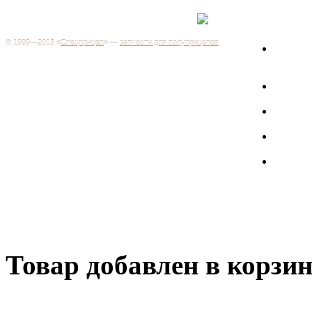
Каталог
+7 (499) 346-03-17
Москва
© 1999—2013 «
Спецприцеп
» —
запчасти для полуприцепов
Запчас
Система менеджмента качества сертифицирована на
грузов
соответствие требованиям ГОСТ Р ИСО 9001-2001
Регистрационный № РОСС RU.ИС06.К00106
Запрос
Добро пожаловать на наш интернет-магазин! Мы предлагаем
широкий ассортимент запчастей к полуприцепам и
Произв
грузовикам, прицепам и тралам по адекватным ценам.
Покупая у нас, вы можете быть уверены в качестве - ведь мы
работаем только с крупными и проверенными
Полуп
производителями.
Баки
Товар добавлен в корзи