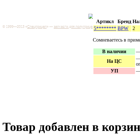
Каталог
+7 (499) 346-03-17
Москва
Артикл
Бренд
На
© 1999—2013 «
Спецприцеп
» —
запчасти для полуприцепов
5********
BPW
2
Запчас
Система менеджмента качества сертифицирована на
грузов
соответствие требованиям ГОСТ Р ИСО 9001-2001
Сомневаетесь в прим
Регистрационный № РОСС RU.ИС06.К00106
Запрос
В наличии
—
Добро пожаловать на наш интернет-магазин! Мы предлагаем
широкий ассортимент запчастей к полуприцепам и
Произв
—
грузовикам, прицепам и тралам по адекватным ценам.
На ЦС
о
Покупая у нас, вы можете быть уверены в качестве - ведь мы
работаем только с крупными и проверенными
Полуп
УП
—
производителями.
Баки
Товар добавлен в корзи