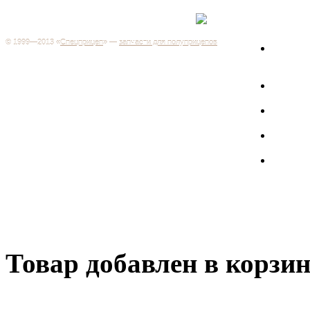
Каталог
+7 (499) 346-03-17
Москва
© 1999—2013 «
Спецприцеп
» —
запчасти для полуприцепов
Запчас
Система менеджмента качества сертифицирована на
грузов
соответствие требованиям ГОСТ Р ИСО 9001-2001
Регистрационный № РОСС RU.ИС06.К00106
Запрос
Добро пожаловать на наш интернет-магазин! Мы предлагаем
широкий ассортимент запчастей к полуприцепам и
Произв
грузовикам, прицепам и тралам по адекватным ценам.
Покупая у нас, вы можете быть уверены в качестве - ведь мы
работаем только с крупными и проверенными
Полуп
производителями.
Баки
Товар добавлен в корзи