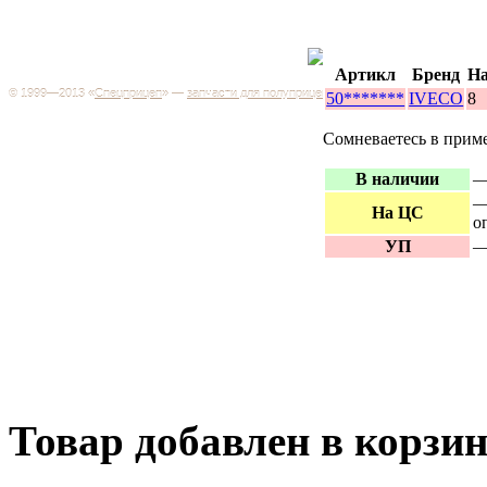
Каталог
+7 (499) 346-03-17
Москва
Артикл
Бренд
На
© 1999—2013 «
Спецприцеп
» —
запчасти для полуприцепов
50*******
IVECO
8
Запчас
Система менеджмента качества сертифицирована на
грузов
соответствие требованиям ГОСТ Р ИСО 9001-2001
Сомневаетесь в прим
Регистрационный № РОСС RU.ИС06.К00106
Запрос
В наличии
—
Добро пожаловать на наш интернет-магазин! Мы предлагаем
широкий ассортимент запчастей к полуприцепам и
Произв
—
грузовикам, прицепам и тралам по адекватным ценам.
На ЦС
о
Покупая у нас, вы можете быть уверены в качестве - ведь мы
работаем только с крупными и проверенными
Полуп
УП
—
производителями.
Баки
Товар добавлен в корзи